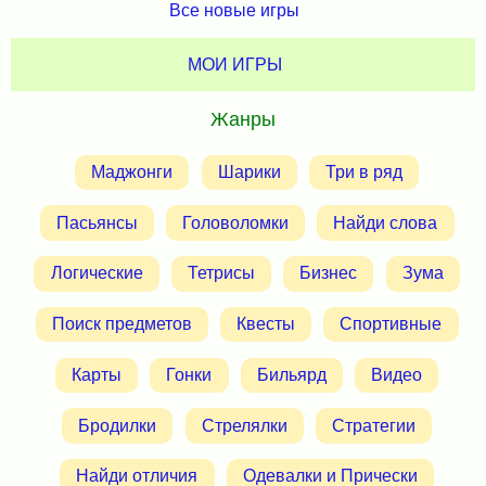
Все новые игры
МОИ ИГРЫ
Жанры
Маджонги
Шарики
Три в ряд
Пасьянсы
Головоломки
Найди слова
Логические
Тетрисы
Бизнес
Зума
Поиск предметов
Квесты
Спортивные
Карты
Гонки
Бильярд
Видео
Бродилки
Стрелялки
Стратегии
Найди отличия
Одевалки и Прически