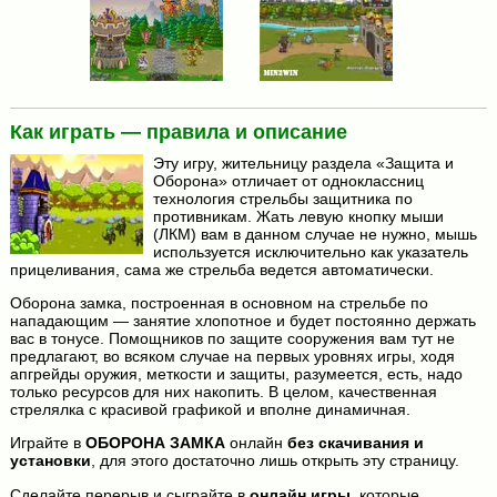
Как играть — правила и описание
Эту игру, жительницу раздела «Защита и
Оборона» отличает от одноклассниц
технология стрельбы защитника по
противникам. Жать левую кнопку мыши
(ЛКМ) вам в данном случае не нужно, мышь
используется исключительно как указатель
прицеливания, сама же стрельба ведется автоматически.
Оборона замка, построенная в основном на стрельбе по
нападающим — занятие хлопотное и будет постоянно держать
вас в тонусе. Помощников по защите сооружения вам тут не
предлагают, во всяком случае на первых уровнях игры, ходя
апгрейды оружия, меткости и защиты, разумеется, есть, надо
только ресурсов для них накопить. В целом, качественная
стрелялка с красивой графикой и вполне динамичная.
Играйте в
ОБОРОНА ЗАМКА
онлайн
без скачивания и
установки
, для этого достаточно лишь открыть эту страницу.
Сделайте перерыв и сыграйте в
онлайн игры
, которые