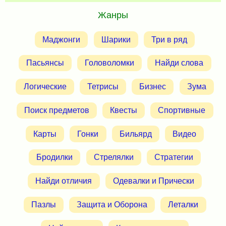
Жанры
Маджонги
Шарики
Три в ряд
Пасьянсы
Головоломки
Найди слова
Логические
Тетрисы
Бизнес
Зума
Поиск предметов
Квесты
Спортивные
Карты
Гонки
Бильярд
Видео
Бродилки
Стрелялки
Стратегии
Найди отличия
Одевалки и Прически
Пазлы
Защита и Оборона
Леталки