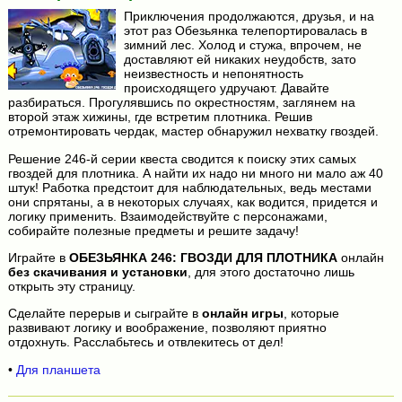
Приключения продолжаются, друзья, и на
этот раз Обезьянка телепортировалась в
зимний лес. Холод и стужа, впрочем, не
доставляют ей никаких неудобств, зато
неизвестность и непонятность
происходящего удручают. Давайте
разбираться. Прогулявшись по окрестностям, заглянем на
второй этаж хижины, где встретим плотника. Решив
отремонтировать чердак, мастер обнаружил нехватку гвоздей.
Решение 246-й серии квеста сводится к поиску этих самых
гвоздей для плотника. А найти их надо ни много ни мало аж 40
штук! Работка предстоит для наблюдательных, ведь местами
они спрятаны, а в некоторых случаях, как водится, придется и
логику применить. Взаимодействуйте с персонажами,
собирайте полезные предметы и решите задачу!
Играйте в
ОБЕЗЬЯНКА 246: ГВОЗДИ ДЛЯ ПЛОТНИКА
онлайн
без скачивания и установки
, для этого достаточно лишь
открыть эту страницу.
Сделайте перерыв и сыграйте в
онлайн игры
, которые
развивают логику и воображение, позволяют приятно
отдохнуть. Расслабьтесь и отвлекитесь от дел!
•
Для планшета