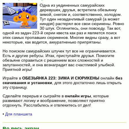
Одна из уединенных самурайских
деревушек, друзья, встретила обезьянку
зимой, снегом и, соответственно, холодом.
Тут один незадачливый самурай (а может
ниндзя) растерял все свои сюрикены. Ровно
30 штук. Оглянитесь, они повсюду. Так вот,
одной из задач 223-й серии квеста как раз и является поиск
этих самых пропавших сюрикенов. Многие видны сразу, а вот
некоторые, как водится, аккуратненько припрятаны.
Но поиском самурайских штучек тут все не ограничивается.
Есть и другие ребусы. Итак, приступайте друзья. Помогите
обезьяне справиться с решением всех сложностей и
запутанностей, и она вознаградит вас счастливой улыбкой.
Приятной игры!
Играйте в
ОБЕЗЬЯНКА 223: ЗИМА И СЮРИКЕНЫ
онлайн
без
скачивания и установки
, для этого достаточно лишь открыть
эту страницу.
Сделайте перерыв и сыграйте в
онлайн игры
, которые
развивают логику и воображение, позволяют приятно
отдохнуть. Расслабьтесь и отвлекитесь от дел!
•
Для планшета
Во весь экран