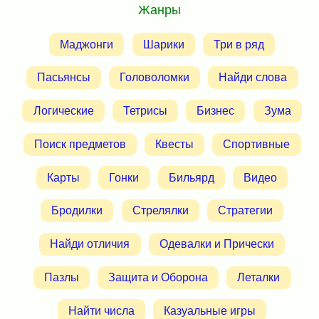
Жанры
Маджонги
Шарики
Три в ряд
Пасьянсы
Головоломки
Найди слова
Логические
Тетрисы
Бизнес
Зума
Поиск предметов
Квесты
Спортивные
Карты
Гонки
Бильярд
Видео
Бродилки
Стрелялки
Стратегии
Найди отличия
Одевалки и Прически
Пазлы
Защита и Оборона
Леталки
Найти числа
Казуальные игры