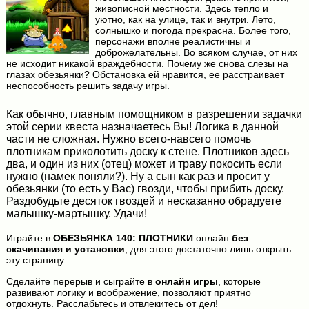
живописной местности. Здесь тепло и
уютно, как на улице, так и внутри. Лето,
солнышко и погода прекрасна. Более того,
персонажи вполне реалистичны и
доброжелательны. Во всяком случае, от них
не исходит никакой враждебности. Почему же снова слезы на
глазах обезьянки? Обстановка ей нравится, ее расстраивает
неспособность решить задачу игры.
Как обычно, главным помощником в разрешении задачки
этой серии квеста назначаетесь Вы! Логика в данной
части не сложная. Нужно всего-навсего помочь
плотникам приколотить доску к стене. Плотников здесь
два, и один из них (отец) может и траву покосить если
нужно (намек поняли?). Ну а сын как раз и просит у
обезьянки (то есть у Вас) гвозди, чтобы прибить доску.
Раздобудьте десяток гвоздей и несказанно обрадуете
малышку-мартышку. Удачи!
Играйте в
ОБЕЗЬЯНКА 140: ПЛОТНИКИ
онлайн
без
скачивания и установки
, для этого достаточно лишь открыть
эту страницу.
Сделайте перерыв и сыграйте в
онлайн игры
, которые
развивают логику и воображение, позволяют приятно
отдохнуть. Расслабьтесь и отвлекитесь от дел!