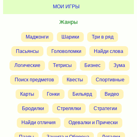
МОИ ИГРЫ
Жанры
Маджонги
Шарики
Три в ряд
Пасьянсы
Головоломки
Найди слова
Логические
Тетрисы
Бизнес
Зума
Поиск предметов
Квесты
Спортивные
Карты
Гонки
Бильярд
Видео
Бродилки
Стрелялки
Стратегии
Найди отличия
Одевалки и Прически
Пазлы
Защита и Оборона
Леталки