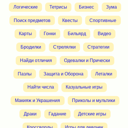
Логические
Тетрисы
Бизнес
Зума
Поиск предметов
Квесты
Спортивные
Карты
Гонки
Бильярд
Видео
Бродилки
Стрелялки
Стратегии
Найди отличия
Одевалки и Прически
Пазлы
Защита и Оборона
Леталки
Найти числа
Казуальные игры
Макияж и Украшения
Приколы и мультики
Драки
Гадание
Детские игры
Кроссворды
Игры для девочек