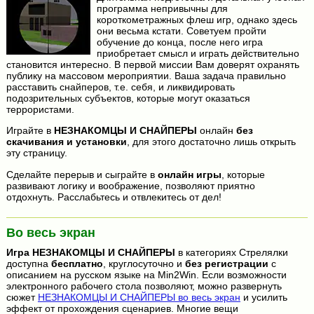
программа непривычны для
короткометражных флеш игр, однако здесь
они весьма кстати. Советуем пройти
обучение до конца, после него игра
приобретает смысл и играть действительно
становится интересно. В первой миссии Вам доверят охранять
публику на массовом мероприятии. Ваша задача правильно
расставить снайперов, т.е. себя, и ликвидировать
подозрительных субъектов, которые могут оказаться
террористами.
Играйте в
НЕЗНАКОМЦЫ И СНАЙПЕРЫ
онлайн
без
скачивания и установки
, для этого достаточно лишь открыть
эту страницу.
Сделайте перерыв и сыграйте в
онлайн игры
, которые
развивают логику и воображение, позволяют приятно
отдохнуть. Расслабьтесь и отвлекитесь от дел!
Во весь экран
Игра
НЕЗНАКОМЦЫ И СНАЙПЕРЫ
в категориях Стрелялки
доступна
бесплатно
, круглосуточно и
без регистрации
с
описанием на русском языке на Min2Win. Если возможности
электронного рабочего стола позволяют, можно развернуть
сюжет
НЕЗНАКОМЦЫ И СНАЙПЕРЫ во весь экран
и усилить
эффект от прохождения сценариев. Многие вещи