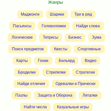
Жанры
Маджонги
Шарики
Три в ряд
Пасьянсы
Головоломки
Найди слова
Логические
Тетрисы
Бизнес
Зума
Поиск предметов
Квесты
Спортивные
Карты
Гонки
Бильярд
Видео
Бродилки
Стрелялки
Стратегии
Найди отличия
Одевалки и Прически
Пазлы
Защита и Оборона
Леталки
Найти числа
Казуальные игры