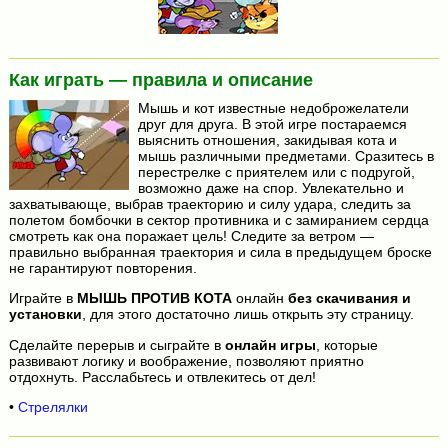
Как играть — правила и описание
Мышь и кот известные недоброжелатели
друг для друга. В этой игре постараемся
выяснить отношения, закидывая кота и
мышь различными предметами. Сразитесь в
перестрелке с приятелем или с подругой,
возможно даже на спор. Увлекательно и
захватывающе, выбрав траекторию и силу удара, следить за
полетом бомбочки в сектор противника и с замиранием сердца
смотреть как она поражает цель! Следите за ветром —
правильно выбранная траектория и сила в предыдущем броске
не гарантируют повторения.
Играйте в
МЫШЬ ПРОТИВ КОТА
онлайн
без скачивания и
установки
, для этого достаточно лишь открыть эту страницу.
Сделайте перерыв и сыграйте в
онлайн игры
, которые
развивают логику и воображение, позволяют приятно
отдохнуть. Расслабьтесь и отвлекитесь от дел!
•
Стрелялки