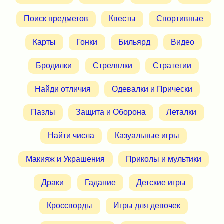
Поиск предметов
Квесты
Спортивные
Карты
Гонки
Бильярд
Видео
Бродилки
Стрелялки
Стратегии
Найди отличия
Одевалки и Прически
Пазлы
Защита и Оборона
Леталки
Найти числа
Казуальные игры
Макияж и Украшения
Приколы и мультики
Драки
Гадание
Детские игры
Кроссворды
Игры для девочек