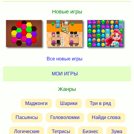
Новые игры
Все новые игры
МОИ ИГРЫ
Жанры
Маджонги
Шарики
Три в ряд
Пасьянсы
Головоломки
Найди слова
Логические
Тетрисы
Бизнес
Зума