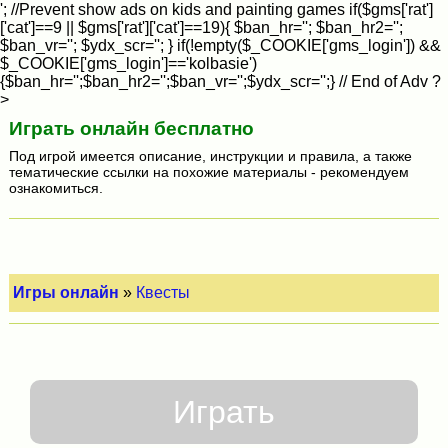
'; //Prevent show ads on kids and painting games if($gms['rat']
['cat']==9 || $gms['rat']['cat']==19){ $ban_hr=''; $ban_hr2='';
$ban_vr=''; $ydx_scr=''; } if(!empty($_COOKIE['gms_login']) &&
$_COOKIE['gms_login']=='kolbasie')
{$ban_hr='';$ban_hr2='';$ban_vr='';$ydx_scr='';} // End of Adv ?
>
Играть онлайн бесплатно
Под игрой имеется описание, инструкции и правила, а также
тематические ссылки на похожие материалы - рекомендуем
ознакомиться.
Игры онлайн
»
Квесты
Играть