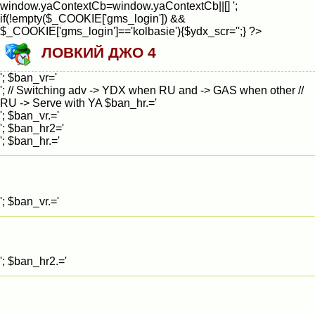
window.yaContextCb=window.yaContextCb||[]
';
if(!empty($_COOKIE['gms_login']) &&
$_COOKIE['gms_login']=='kolbasie'){$ydx_scr='';} ?>
ЛОВКИЙ ДЖО 4
'; $ban_vr='
'; // Switching adv -> YDX when RU and -> GAS when other //
RU -> Serve with YA $ban_hr.='
'; $ban_vr.='
'; $ban_hr2='
'; $ban_hr.='
'; $ban_vr.='
'; $ban_hr2.='