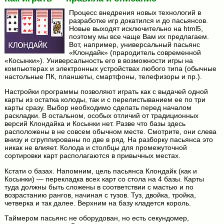
Процесс внедрения новых технологий в
разработке игр докатился и до пасьянсов.
Новые выходят исключительно на html5,
поэтому мы все чаще Вам их предлагаем.
Вот, например, универсальный пасьянс
«Клондайк» (прародитель современной
«Косынки»). Универсальность его в возможности игры на
компьютерах и электронных устройствах любого типа (обычные
настольные ПК, планшеты, смартфоны, телефизоры и пр.).
Настройки программы позволяют играть как с выдачей одной
карты из остатка колоды, так и с перелистыванием ее по три
карты сразу. Выбор необходимо сделать перед началом
раскладки. В остальном, особых отличий от традиционных
версий Клондайка и Косынки нет. Разве что базы здесь
расположены в не совсем обычном месте. Смотрите, они слева
внизу и сгруппированы по две в ряд. На разборку пасьянса это
никак не влияет. Колода и столбцы для промежуточной
сортировки карт располагаются в привычных местах.
Кстати о базах. Напомним, цель пасьянса Клондайк (как и
Косынки) — перекладка всех карт со стола на 4 базы. Карты
туда должны быть сложены в соответствии с мастью и по
возрастанию рангов, начиная с тузов. Туз, двойка, тройка,
четверка и так далее. Верхним на базу кладется король.
Таймером пасьянс не оборудован, но есть секундомер,