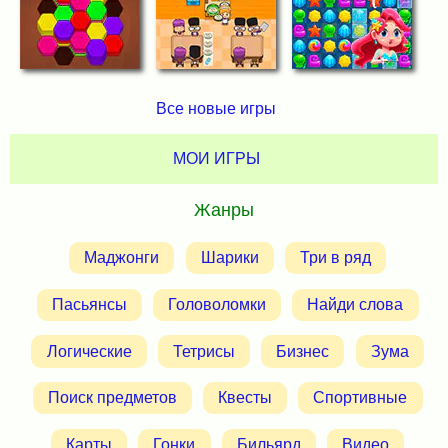
Все новые игры
МОИ ИГРЫ
Жанры
Маджонги
Шарики
Три в ряд
Пасьянсы
Головоломки
Найди слова
Логические
Тетрисы
Бизнес
Зума
Поиск предметов
Квесты
Спортивные
Карты
Гонки
Бильярд
Видео