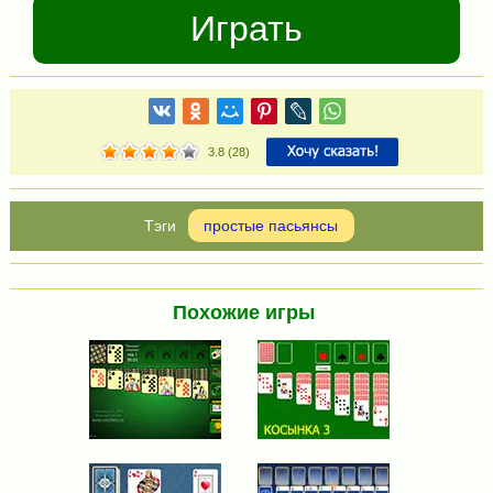
Играть
3.8
(
28
)
простые пасьянсы
Похожие игры