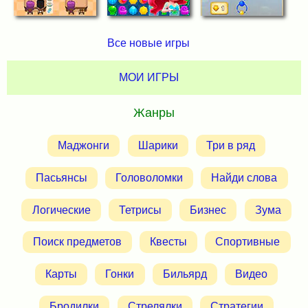
Все новые игры
МОИ ИГРЫ
Жанры
Маджонги
Шарики
Три в ряд
Пасьянсы
Головоломки
Найди слова
Логические
Тетрисы
Бизнес
Зума
Поиск предметов
Квесты
Спортивные
Карты
Гонки
Бильярд
Видео
Бродилки
Стрелялки
Стратегии