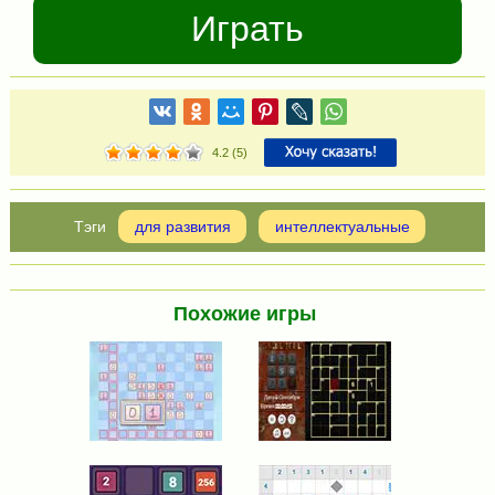
Играть
4.2
(
5
)
для развития
интеллектуальные
Похожие игры