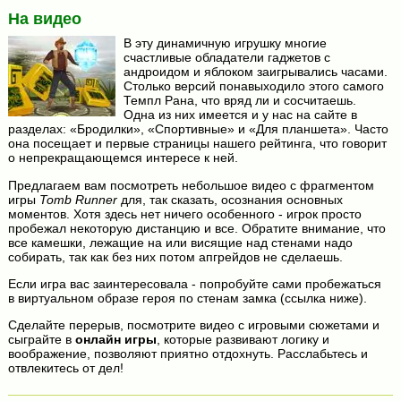
На видео
В эту динамичную игрушку многие
счастливые обладатели гаджетов с
андроидом и яблоком заигрывались часами.
Столько версий понавыходило этого самого
Темпл Рана, что вряд ли и сосчитаешь.
Одна из них имеется и у нас на сайте в
разделах: «Бродилки», «Спортивные» и «Для планшета». Часто
она посещает и первые страницы нашего рейтинга, что говорит
о непрекращающемся интересе к ней.
Предлагаем вам посмотреть небольшое видео с фрагментом
игры
Tomb Runner
для, так сказать, осознания основных
моментов. Хотя здесь нет ничего особенного - игрок просто
пробежал некоторую дистанцию и все. Обратите внимание, что
все камешки, лежащие на или висящие над стенами надо
собирать, так как без них потом апгрейдов не сделаешь.
Если игра вас заинтересовала - попробуйте сами пробежаться
в виртуальном образе героя по стенам замка (ссылка ниже).
Сделайте перерыв, посмотрите видео с игровыми сюжетами и
сыграйте в
онлайн игры
, которые развивают логику и
воображение, позволяют приятно отдохнуть. Расслабьтесь и
отвлекитесь от дел!