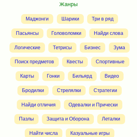
Жанры
Маджонги
Шарики
Три в ряд
Пасьянсы
Головоломки
Найди слова
Логические
Тетрисы
Бизнес
Зума
Поиск предметов
Квесты
Спортивные
Карты
Гонки
Бильярд
Видео
Бродилки
Стрелялки
Стратегии
Найди отличия
Одевалки и Прически
Пазлы
Защита и Оборона
Леталки
Найти числа
Казуальные игры