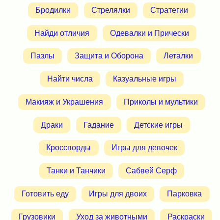
Бродилки
Стрелялки
Стратегии
Найди отличия
Одевалки и Прически
Пазлы
Защита и Оборона
Леталки
Найти числа
Казуальные игры
Макияж и Украшения
Приколы и мультики
Драки
Гадание
Детские игры
Кроссворды
Игры для девочек
Танки и Танчики
Сабвей Серф
Готовить еду
Игры для двоих
Парковка
Грузовики
Уход за животными
Раскраски