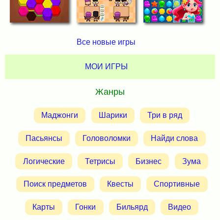
Все новые игры
МОИ ИГРЫ
Жанры
Маджонги
Шарики
Три в ряд
Пасьянсы
Головоломки
Найди слова
Логические
Тетрисы
Бизнес
Зума
Поиск предметов
Квесты
Спортивные
Карты
Гонки
Бильярд
Видео