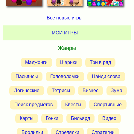
Все новые игры
МОИ ИГРЫ
Жанры
Маджонги
Шарики
Три в ряд
Пасьянсы
Головоломки
Найди слова
Логические
Тетрисы
Бизнес
Зума
Поиск предметов
Квесты
Спортивные
Карты
Гонки
Бильярд
Видео
Бродилки
Стрелялки
Стратегии