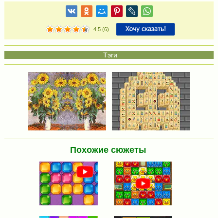
4.5
(
6
)
Похожие сюжеты