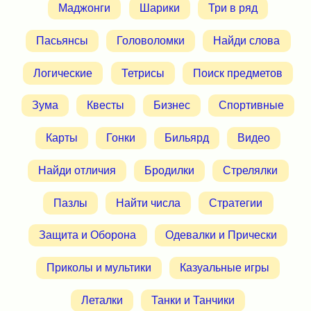
Маджонги
Шарики
Три в ряд
Пасьянсы
Головоломки
Найди слова
Логические
Тетрисы
Поиск предметов
Зума
Квесты
Бизнес
Спортивные
Карты
Гонки
Бильярд
Видео
Найди отличия
Бродилки
Стрелялки
Пазлы
Найти числа
Стратегии
Защита и Оборона
Одевалки и Прически
Приколы и мультики
Казуальные игры
Леталки
Танки и Танчики