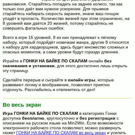
равновесия. Старайтесь попадать на заднее колесо, так как
только оно даёт вам нужное ускорение. Для прыжков
старайтесь набирать скорость заранее, иначе ваш гонщик
упадёт в пропасть. Количество жизней при этом ограничено, на
8 уровней вам даётся 20 жизней, потому старайтесь не
совершать фатальных ошибок.
Всего в игре 16 уровней, 8 из них принадлежат к лёгкому
набору, который подойдёт новичкам жанра, другие 8 относятся
к набору для хардкорщиков, здесь будет множество сложных и
опасных моментов, а сами уровни будут гораздо длиннее.
Играйте в
ГОНКИ НА БАЙКЕ ПО СКАЛАМ
онлайн
без
скачивания и установки
, для этого достаточно лишь открыть
эту страницу.
Сделайте перерыв и сыграйте в
онлайн игры
, которые
развивают логику и воображение, позволяют приятно
отдохнуть. Расслабьтесь и отвлекитесь от дел!
Во весь экран
Игра
ГОНКИ НА БАЙКЕ ПО СКАЛАМ
в категориях Гонки
доступна
бесплатно
, круглосуточно и
без регистрации
с
описанием на русском языке на Min2Win. Если возможности
электронного рабочего стола позволяют, можно развернуть
сюжет
ГОНКИ НА БАЙКЕ ПО СКАЛАМ во весь экран
и усилить