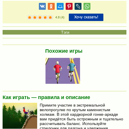
4.8
(
4
)
Похожие игры
Как играть — правила и описание
Примите участие в экстремальной
велопрогулке по крутым каменистым
холмам. В этой хардкорной гонке-аркаде
вам придётся быть острожным и тщательно
рассчитывать баланс. Используйте
стрелочки для разгона и удержания