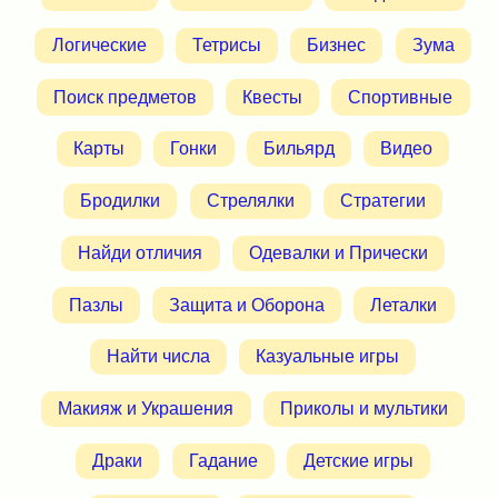
Логические
Тетрисы
Бизнес
Зума
Поиск предметов
Квесты
Спортивные
Карты
Гонки
Бильярд
Видео
Бродилки
Стрелялки
Стратегии
Найди отличия
Одевалки и Прически
Пазлы
Защита и Оборона
Леталки
Найти числа
Казуальные игры
Макияж и Украшения
Приколы и мультики
Драки
Гадание
Детские игры