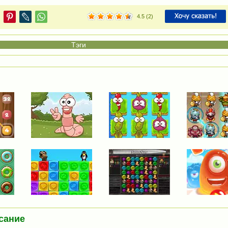
4.5
(
2
)
сание