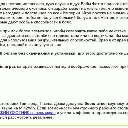
ля настоящих тактиков, куча оружия и дух Бобы Фетта прилагаютс
галактического охотника, он зарабатывает на жизнь тем, что выпол
х негодяев и повстанцев по всей Империи. Игра похожа на знамен
иваем героя, чтобы он получал больший бонус от элементов, и эки
рые дают особые способности в боях.
ь три или более элементов, чтобы совершить какое либо действие.
вы двигаете весь столбик по горизонтали или по вертикали. Вы мо
 для использования разрушительных способностей. Время от врем
и, постарайтесь не упустить их.
К
онлайн
без скачивания и установки
, для этого достаточно лишь
йн игры
, которые развивают логику и воображение, позволяют прия
атегориях Три в ряд, Пазлы, Драки доступна
бесплатно
, круглосут
 языке на Min2Win. Если возможности электронного рабочего стола
КИЙ ОХОТНИК во весь экран
и усилить эффект от прохождения сц
ысл рассмотреть детальнее.