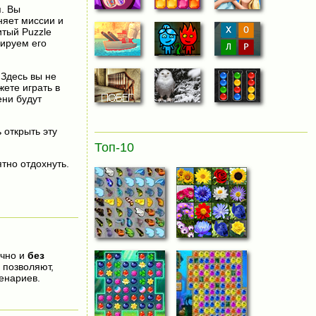
я. Вы
няет миссии и
итый Puzzle
пируем его
 Здесь вы не
жете играть в
ени будут
 открыть эту
Топ-10
тно отдохнуть.
очно и
без
 позволяют,
енариев.