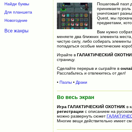
Найди буквы
Пошаговый пазл д
принимаете роль 
Для планшета
уничтожает разны
Quest, мы прокач
Новогодние
предметами, кото
Все жанры
Вам нужно собрат
меняете два ближних элемента места, 
чистую силу, либо собирать элементы
попадаться особые мистические коробк
Играйте в
ГАЛАКТИЧЕСКИЙ ОХОТНИ
страницу.
Сделайте перерыв и сыграйте в
онла
Расслабьтесь и отвлекитесь от дел!
•
Пазлы
•
Драки
Во весь экран
Игра
ГАЛАКТИЧЕСКИЙ ОХОТНИК
в к
регистрации
с описанием на русском
можно развернуть сюжет
ГАЛАКТИЧЕС
Многие вещи действительно имеет см