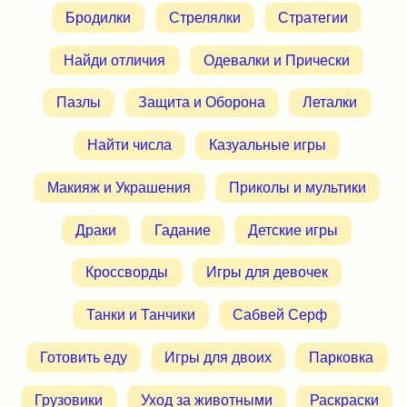
Бродилки
Стрелялки
Стратегии
Найди отличия
Одевалки и Прически
Пазлы
Защита и Оборона
Леталки
Найти числа
Казуальные игры
Макияж и Украшения
Приколы и мультики
Драки
Гадание
Детские игры
Кроссворды
Игры для девочек
Танки и Танчики
Сабвей Серф
Готовить еду
Игры для двоих
Парковка
Грузовики
Уход за животными
Раскраски