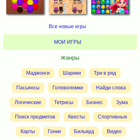
Все новые игры
МОИ ИГРЫ
Жанры
Маджонги
Шарики
Три в ряд
Пасьянсы
Головоломки
Найди слова
Логические
Тетрисы
Бизнес
Зума
Поиск предметов
Квесты
Спортивные
Карты
Гонки
Бильярд
Видео