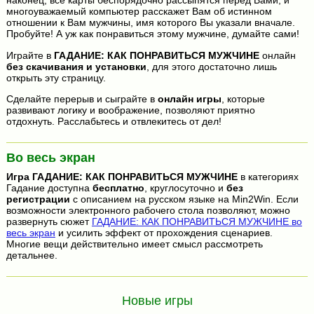
наконец, все карты беспорядочно рассыпятся перед Вами, и
многоуважаемый компьютер расскажет Вам об истинном
отношении к Вам мужчины, имя которого Вы указали вначале.
Пробуйте! А уж как понравиться этому мужчине, думайте сами!
Играйте в
ГАДАНИЕ: КАК ПОНРАВИТЬСЯ МУЖЧИНЕ
онлайн
без скачивания и установки
, для этого достаточно лишь
открыть эту страницу.
Сделайте перерыв и сыграйте в
онлайн игры
, которые
развивают логику и воображение, позволяют приятно
отдохнуть. Расслабьтесь и отвлекитесь от дел!
Во весь экран
Игра
ГАДАНИЕ: КАК ПОНРАВИТЬСЯ МУЖЧИНЕ
в категориях
Гадание доступна
бесплатно
, круглосуточно и
без
регистрации
с описанием на русском языке на Min2Win. Если
возможности электронного рабочего стола позволяют, можно
развернуть сюжет
ГАДАНИЕ: КАК ПОНРАВИТЬСЯ МУЖЧИНЕ во
весь экран
и усилить эффект от прохождения сценариев.
Многие вещи действительно имеет смысл рассмотреть
детальнее.
Новые игры