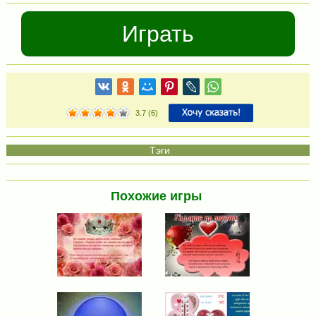
Играть
3.7
(
6
)
Похожие игры