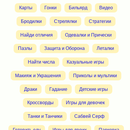
Карты
Гонки
Бильярд
Видео
Бродилки
Стрелялки
Стратегии
Найди отличия
Одевалки и Прически
Пазлы
Защита и Оборона
Леталки
Найти числа
Казуальные игры
Макияж и Украшения
Приколы и мультики
Драки
Гадание
Детские игры
Кроссворды
Игры для девочек
Танки и Танчики
Сабвей Серф
Готовить еду
Игры для двоих
Парковка