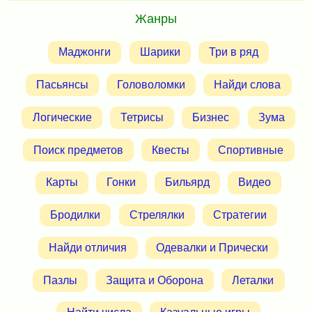
Жанры
Маджонги
Шарики
Три в ряд
Пасьянсы
Головоломки
Найди слова
Логические
Тетрисы
Бизнес
Зума
Поиск предметов
Квесты
Спортивные
Карты
Гонки
Бильярд
Видео
Бродилки
Стрелялки
Стратегии
Найди отличия
Одевалки и Прически
Пазлы
Защита и Оборона
Леталки