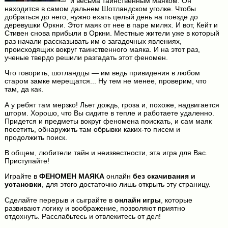
и весьма таинственным маяком. Он
находится в самом дальнем Шотландском уголке. Чтобы
добраться до него, нужно ехать целый день на поезде до
деревушки Оркни. Этот маяк от нее в паре милях. И вот, Кейт и
Стивен снова прибыли в Оркни. Местные жители уже в который
раз начали рассказывать им о загадочных явлениях,
происходящих вокруг таинственного маяка. И на этот раз,
ученые твердо решили разгадать этот феномен.
Что говорить, шотландцы — им ведь привидения в любом
старом замке мерещатся... Ну тем не менее, проверим, что
там, да как.
А у ребят там мерзко! Льет дождь, гроза и, похоже, надвигается
шторм. Хорошо, что Вы сидите в тепле и работаете удаленно.
Придется и предметы вокруг феномена поискать, и сам маяк
посетить, обнаружить там обрывки каких-то писем и
продолжить поиск.
В общем, любители тайн и неизвестности, эта игра для Вас.
Приступайте!
Играйте в
ФЕНОМЕН МАЯКА
онлайн
без скачивания и
установки
, для этого достаточно лишь открыть эту страницу.
Сделайте перерыв и сыграйте в
онлайн игры
, которые
развивают логику и воображение, позволяют приятно
отдохнуть. Расслабьтесь и отвлекитесь от дел!