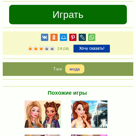
Играть
2.8
(
16
)
мода
Похожие игры