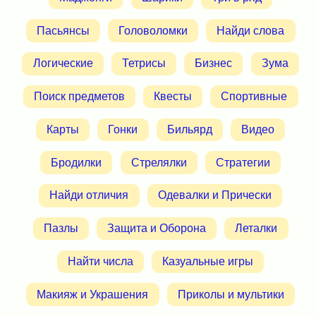
Пасьянсы
Головоломки
Найди слова
Логические
Тетрисы
Бизнес
Зума
Поиск предметов
Квесты
Спортивные
Карты
Гонки
Бильярд
Видео
Бродилки
Стрелялки
Стратегии
Найди отличия
Одевалки и Прически
Пазлы
Защита и Оборона
Леталки
Найти числа
Казуальные игры
Макияж и Украшения
Приколы и мультики