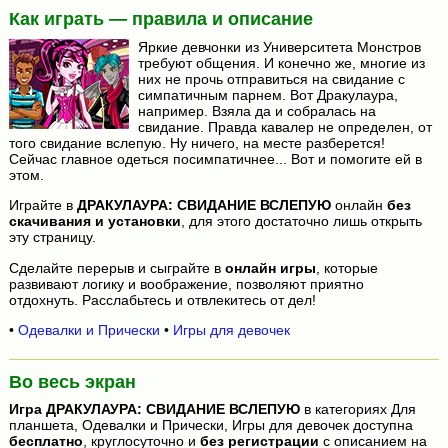
Как играть — правила и описание
Яркие девчонки из Университета Монстров
требуют общения. И конечно же, многие из
них не прочь отправиться на свидание с
симпатичным парнем. Вот Дракулаура,
например. Взяла да и собралась на
свидание. Правда кавалер не определен, от
того свидание вслепую. Ну ничего, на месте разберется!
Сейчас главное одеться посимпатичнее... Вот и помогите ей в
этом.
Играйте в
ДРАКУЛАУРА: СВИДАНИЕ ВСЛЕПУЮ
онлайн
без
скачивания и установки
, для этого достаточно лишь открыть
эту страницу.
Сделайте перерыв и сыграйте в
онлайн игры
, которые
развивают логику и воображение, позволяют приятно
отдохнуть. Расслабьтесь и отвлекитесь от дел!
•
Одевалки и Прически
•
Игры для девочек
Во весь экран
Игра
ДРАКУЛАУРА: СВИДАНИЕ ВСЛЕПУЮ
в категориях Для
планшета, Одевалки и Прически, Игры для девочек доступна
бесплатно
, круглосуточно и
без регистрации
с описанием на