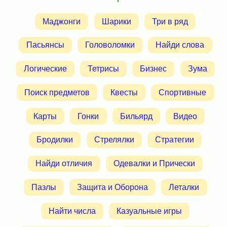
Маджонги
Шарики
Три в ряд
Пасьянсы
Головоломки
Найди слова
Логические
Тетрисы
Бизнес
Зума
Поиск предметов
Квесты
Спортивные
Карты
Гонки
Бильярд
Видео
Бродилки
Стрелялки
Стратегии
Найди отличия
Одевалки и Прически
Пазлы
Защита и Оборона
Леталки
Найти числа
Казуальные игры