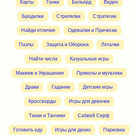
Карты
Гонки
Бильярд
Видео
Бродилки
Стрелялки
Стратегии
Найди отличия
Одевалки и Прически
Пазлы
Защита и Оборона
Леталки
Найти числа
Казуальные игры
Макияж и Украшения
Приколы и мультики
Драки
Гадание
Детские игры
Кроссворды
Игры для девочек
Танки и Танчики
Сабвей Серф
Готовить еду
Игры для двоих
Парковка