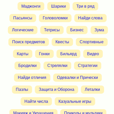
Маджонги
Шарики
Три в ряд
Пасьянсы
Головоломки
Найди слова
Логические
Тетрисы
Бизнес
Зума
Поиск предметов
Квесты
Спортивные
Карты
Гонки
Бильярд
Видео
Бродилки
Стрелялки
Стратегии
Найди отличия
Одевалки и Прически
Пазлы
Защита и Оборона
Леталки
Найти числа
Казуальные игры
Макияж и Украшения
Приколы и мультики