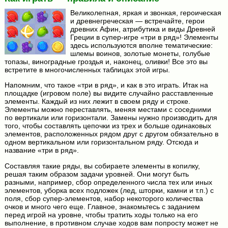
Великолепная, яркая и звонкая, героическая
и древнегреческая — встречайте, герои
древних Афин, атрибутика и виды Древней
Греции в супер-игре «три в ряд»! Элементы
здесь используются вполне тематические:
шлемы воинов, золотые монеты, голубые
топазы, виноградные гроздья и, наконец, оливки! Все это вы
встретите в многочисленных таблицах этой игры.
Напомним, что такое «три в ряд», и как в это играть. Итак на
площадке (игровом поле) вы видите случайно расставленные
элементы. Каждый из них лежит в своем ряду и строке.
Элементы можно переставлять, меняя местами с соседними
по вертикали или горизонтали. Замены нужно производить для
того, чтобы составлять цепочки из трех и больше одинаковых
элементов, расположенных рядом друг с другом обязательно в
одном вертикальном или горизонтальном ряду. Отсюда и
название «три в ряд».
Составляя такие ряды, вы собираете элементы в копилку,
решая таким образом задачи уровней. Они могут быть
разными, например, сбор определенного числа тех или иных
элементов, уборка всех подложек (лед, шторки, камни и т.п.) с
поля, сбор супер-элементов, набор некоторого количества
очков и много чего еще. Главное, знакомьтесь с заданием
перед игрой на уровне, чтобы тратить ходы только на его
выполнение, в противном случае ходов вам попросту может не