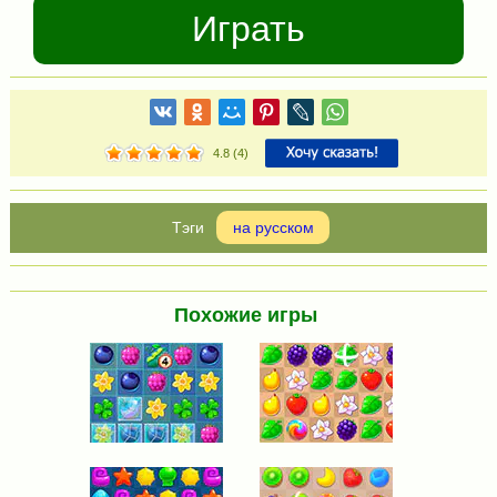
Играть
4.8
(
4
)
на русском
Похожие игры