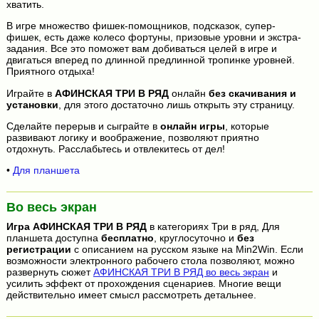
хватить.
В игре множество фишек-помощников, подсказок, супер-
фишек, есть даже колесо фортуны, призовые уровни и экстра-
задания. Все это поможет вам добиваться целей в игре и
двигаться вперед по длинной предлинной тропинке уровней.
Приятного отдыха!
Играйте в
АФИНСКАЯ ТРИ В РЯД
онлайн
без скачивания и
установки
, для этого достаточно лишь открыть эту страницу.
Сделайте перерыв и сыграйте в
онлайн игры
, которые
развивают логику и воображение, позволяют приятно
отдохнуть. Расслабьтесь и отвлекитесь от дел!
•
Для планшета
Во весь экран
Игра
АФИНСКАЯ ТРИ В РЯД
в категориях Три в ряд, Для
планшета доступна
бесплатно
, круглосуточно и
без
регистрации
с описанием на русском языке на Min2Win. Если
возможности электронного рабочего стола позволяют, можно
развернуть сюжет
АФИНСКАЯ ТРИ В РЯД во весь экран
и
усилить эффект от прохождения сценариев. Многие вещи
действительно имеет смысл рассмотреть детальнее.