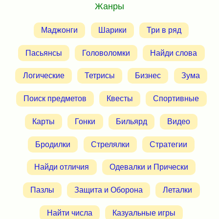
Жанры
Маджонги
Шарики
Три в ряд
Пасьянсы
Головоломки
Найди слова
Логические
Тетрисы
Бизнес
Зума
Поиск предметов
Квесты
Спортивные
Карты
Гонки
Бильярд
Видео
Бродилки
Стрелялки
Стратегии
Найди отличия
Одевалки и Прически
Пазлы
Защита и Оборона
Леталки
Найти числа
Казуальные игры