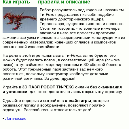
Как играть — правила и описание
Робот-разрушитель под кодовым названием
Ти-Рекс представляет из себя подобие
древнего доисторического ящера
Тиранозавра, существа хищного и опасного.
Стоит ли говорить, что военные инженеры
вложили в него все прелести прототипа,
заменив все узлы и элементы сверхпрочными конструкциями из
современных материалов: новейших сплавов и композитов
повышенной износостойкости.
На деле в этой игре испытывать Ти-Рекса вы не будете, это
можно будет сделать потом, в соответствующей игре (ссылка
ниже), а тут займемся моделированием и 3D сборкой боевого
робота. Этот трехмерный пазл заставит вас немного
повозиться, поскольку конструктор изобилует деталями
различной величины. За дело, друзья!
Играйте в
3D ПАЗЛ РОБОТ ТИ-РЕКС
онлайн
без скачивания
и установки
, для этого достаточно лишь открыть эту страницу.
Сделайте перерыв и сыграйте в
онлайн игры
, которые
развивают логику и воображение, позволяют приятно
отдохнуть. Расслабьтесь и отвлекитесь от дел!
•
Логические