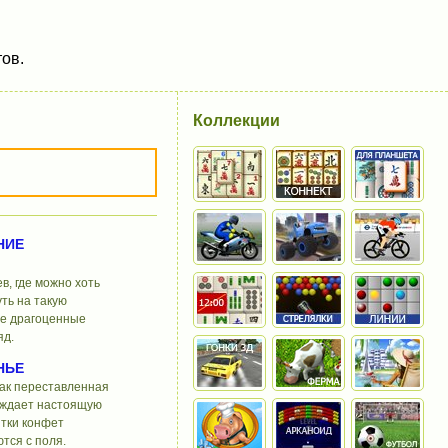
ов.
Коллекции
НИЕ
в, где можно хоть
ть на такую
те драгоценные
яд.
НЬЕ
как переставленная
ождает настоящую
тки конфет
тся с поля.