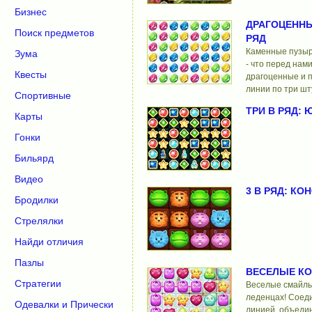
Бизнес
ДРАГОЦЕННЫ
Поиск предметов
РЯД
Каменные пузыр
Зума
- что перед нам
Квесты
драгоценные и п
линии по три шт
Спортивные
ТРИ В РЯД: 
Карты
Гонки
Бильярд
Видео
3 В РЯД: К
Бродилки
Стрелялки
Найди отличия
Пазлы
ВЕСЕЛЫЕ К
Стратегии
Веселые смайлы
леденцах! Соед
Одевалки и Прически
линией, объедин