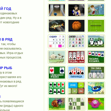
ЫЙ ГОД
 одинаковых
дин ряд. Ну а в
ут новогодние
 В РЯД
 так, чтобы
ом оказывались
вых. Игра-отдых
ных процессов.
ИР РЫБ
у в этом
ереставляя его
инаковых в ряд.
ут их много!
И
ть появляющиеся
ии (ряды) одного
 больше.