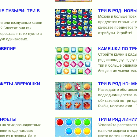
Е ПУЗЫРИ: ТРИ В
ТРИ В РЯД: НОВ
Можно и больше трех
предметов ставить в о
и или воздушные камни
качестве предметов т
и? Блестят они как
атрибуты. Играйте!
ереставлять их нужно в
уки одинаковых.
ЮВЕЛИР
КАМЕШКИ ПО ТРИ
Стройте камни в ряды
рядышком друг с друг
три и больше одинако
без долгих мыслитель
ОНФЕТЫ ЗВЕРЮШКИ
ТРИ В РЯД HD: М
Разведайте обстановк
подводном царстве, п
обитателей по три од
Рыбы, морские ежи... Т
ОНФЕТЫ
ТРИ В РЯД ЛИНИ
 на этих разноцветных
Успевайте расставля
иняйте одинаковые
на поле шарики в лин
яя их в группы. Да, и
цвета по три штуки и