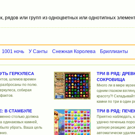
к, рядов или групп из одноцветных или однотипных элемент
1001 ночь
У Санты
Снежная Королева
Бриллианты
ПУТЬ ГЕРКУЛЕСА
ТРИ В РЯД: ДРЕВ
итов, шлемов времен
СОКРОВИЩА
 разбросаны по полю.
Много ли в мире музее
еркулеса, собирая
одним глазком взгляну
фактов.
красоту?! Складывай
камни по три в один р
Е: В СТАМБУЛЕ
ТРИ В РЯД: ПЕЧЕ
именно столько должна
Приятно наблюдать, 
а одинаковых камней,
удачно печенька пор
 было убрать. Ваша цель
цепную реакцию: деся
вниз.
автоматически удаляю