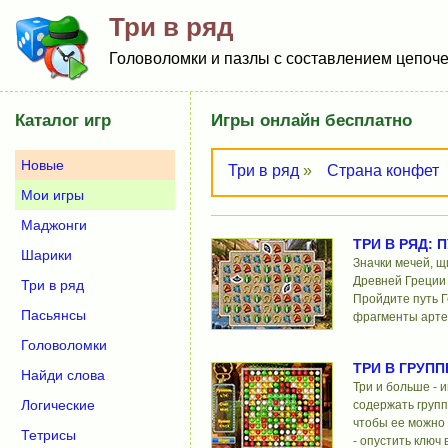
Три в ряд
Головоломки и пазлы с составлением цепоче
Каталог игр
Игры онлайн бесплатно
Новые
Три в ряд
»
Страна конфет
Мои игры
Маджонги
ТРИ В РЯД: 
Шарики
Значки мечей, щ
Древней Греции
Три в ряд
Пройдите путь Г
Пасьянсы
фрагменты арте
Головоломки
ТРИ В ГРУПП
Найди слова
Три и больше - 
Логические
содержать групп
чтобы ее можно
Тетрисы
- опустить ключ 