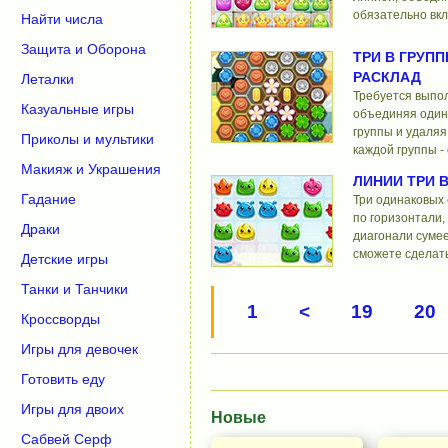
обязательно вкл
Найти числа
Защита и Оборона
ТРИ В ГРУПП
РАСКЛАД
Леталки
Требуется выпо
Казуальные игры
объединяя один
группы и удаляя
Приколы и мультики
каждой группы -
Макияж и Украшения
ЛИНИИ ТРИ В
Гадание
Три одинаковых 
по горизонтали,
Драки
диагонали сумее
сможете сделать
Детские игры
Танки и Танчики
1
<
19
20
Кроссворды
Игры для девочек
Готовить еду
Игры для двоих
Новые
Сабвей Серф