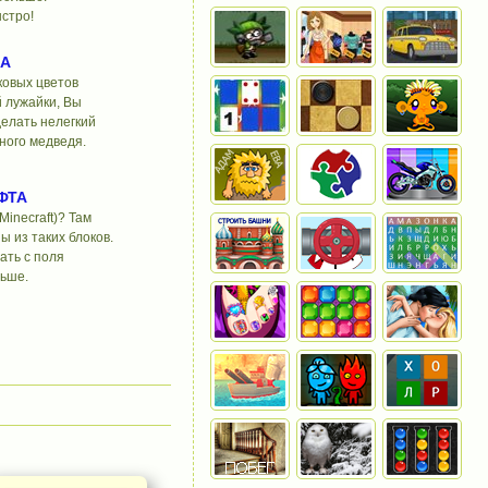
стро!
ЛА
ковых цветов
й лужайки, Вы
елать нелегкий
ного медведя.
ФТА
inecraft)? Там
 из таких блоков.
ать с поля
льше.