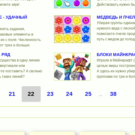
ючите звук!
Действовать нужно бы
Е - УДАЧНЫЙ
МЕДВЕДЬ И ПЧЕ
Убирая группы одина
нужного вида с лесно
лнять задания,
помогаете пчеле прод
аковые элементы в
путь с медом до голод
 их с поля. Численность
 от трех и больше.
 РЯД
БЛОКИ МАЙНКРА
существа в одну линию
Играли в Майнкрафт (M
 вертикали или
целые миры построены
те поставить? А сколько
А здесь их нужно убир
 таких линий?
группами по три и бо
21
22
23
24
25
38
...