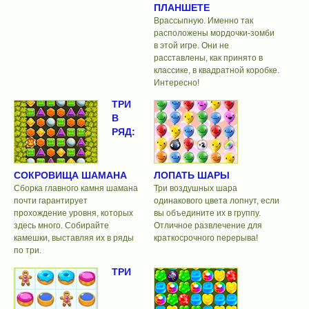
ПЛАНШЕТЕ
Врассыпную. Именно так
расположены мордочки-зомби
в этой игре. Они не
расставлены, как принято в
классике, в квадратной коробке.
Интересно!
ТРИ
В
РЯД:
СОКРОВИЩА ШАМАНА
ЛОПАТЬ ШАРЫ
Сборка главного камня шамана
Три воздушных шара
почти гарантирует
одинакового цвета лопнут, если
прохождение уровня, которых
вы объедините их в группу.
здесь много. Собирайте
Отличное развлечение для
камешки, выставляя их в ряды
краткосрочного перерыва!
по три.
ТРИ