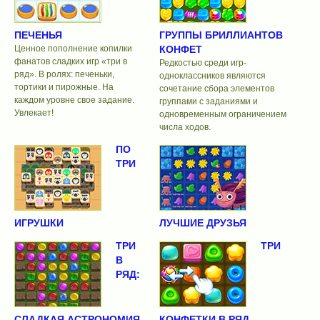
ПЕЧЕНЬЯ
ГРУППЫ БРИЛЛИАНТОВ
Ценное пополнение копилки
КОНФЕТ
фанатов сладких игр «три в
Редкостью среди игр-
ряд». В ролях: печеньки,
одноклассников являются
тортики и пирожные. На
сочетание сбора элементов
каждом уровне свое задание.
группами с заданиями и
Увлекает!
одновременным ограничением
числа ходов.
ПО
ТРИ
ИГРУШКИ
ЛУЧШИЕ ДРУЗЬЯ
ТРИ
ТРИ
В
РЯД:
СЛАДКАЯ АСТРОНОМИЯ
КОНФЕТКИ В РЯД