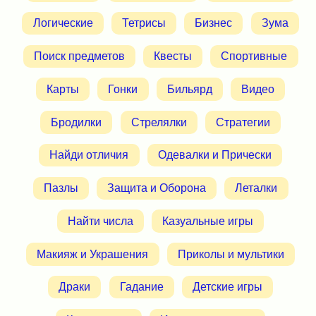
Логические
Тетрисы
Бизнес
Зума
Поиск предметов
Квесты
Спортивные
Карты
Гонки
Бильярд
Видео
Бродилки
Стрелялки
Стратегии
Найди отличия
Одевалки и Прически
Пазлы
Защита и Оборона
Леталки
Найти числа
Казуальные игры
Макияж и Украшения
Приколы и мультики
Драки
Гадание
Детские игры