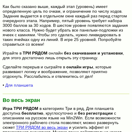
Как было сказано выше, каждый этап (уровень) имеет
определенную цель по очкам, и ограничение по числу ходов.
Задание выдается в отдельном окне каждый раз перед стартом
очередного этапа. Например, пятый уровень требует набора
3000 баллов за 30 ходов. В шестом уровне появляются задания
нового класса. Нужно будет убрать все панельки-подложки из
ячеек с камнями. Чтобы это сделать, нужно ликвидировать в
таких ячейках одну из линий. В игре 25 уровней. Попробуйте
справиться со всеми!
Играйте в
ТРИ РЯДОМ
онлайн
без скачивания и установки
,
для этого достаточно лишь открыть эту страницу.
Сделайте перерыв и сыграйте в
онлайн игры
, которые
развивают логику и воображение, позволяют приятно
отдохнуть. Расслабьтесь и отвлекитесь от дел!
•
Для планшета
Во весь экран
Игра
ТРИ РЯДОМ
в категориях Три в ряд, Для планшета
доступна
бесплатно
, круглосуточно и
без регистрации
с
описанием на русском языке на Min2Win. Если возможности
электронного рабочего стола позволяют, можно развернуть
сюжет
ТРИ РЯДОМ во весь экран
и усилить эффект от