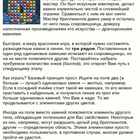
мастер. Он был искусным ювелиром, делал
камни изумительно чистой и сложнейшей
огранки. Сравниться с ним не мог никто.
Мастер бриллиантов давно умер и осталась
от него лишь сокровищница, доверху
наполненная произведениями его искусства — драгоценными
камнями.
Быстрая, в меру красочная игра, в которой нужно составлять
разноцветные камни в линии, по
три рядом
. Поставленные в
один ряд одинаковые камешки исчезают из сокровищницы, но
на их месте появляются другие. Постарайтесь набрать
требуемое количество очков (баллов), это откроет Вам путь к
следующему этапу.
Как играть? Базовый принцип прост. Ищите на поле два (а
больше — лучше!) одинаковых камня — желтых, например.
Если в соседней ячейке стоит такой же камешек, то его можно
приставить к найденным, и получится линия из трех или
больше одинаковых камней. Что Вам и надо. То же
проделывается с элементами других цветов.
Иногда на поле вместо камней появляются элементы другого
типа, обладающие полезными для Вас свойствами. Некоторые
из них, например, могут разрушить целый ряд бриллиантов,
другие — определенную область. Этими элементами просто
необходимо пользоваться, в противном случае, многие уровни
пройти не удастся.