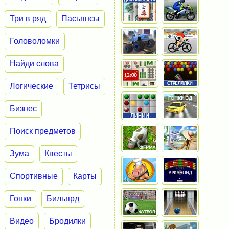
Три в ряд
Пасьянсы
Головоломки
Найди слова
Логические
Тетрисы
Бизнес
Поиск предметов
Зума
Квесты
Спортивные
Карты
Гонки
Бильярд
Видео
Бродилки