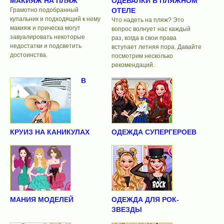
МАКИЯЖ НА ПЛЯЖ
ОДЕВАЛКИ В ПЛЯЖНОМ
Грамотно подобранный
ОТЕЛЕ
купальник и подходящий к нему
Что надеть на пляж? Это
макияж и прическа могут
вопрос волнует нас каждый
завуалировать некоторые
раз, когда в свои права
недостатки и подсветить
вступает летняя пора. Давайте
достоинства.
посмотрим несколько
рекомендаций.
В
КРУИЗ НА КАНИКУЛАХ
ОДЕЖДА СУПЕРГЕРОЕВ
МАНИЯ МОДЕЛЕЙ
ОДЕЖДА ДЛЯ РОК-
ЗВЕЗДЫ