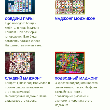
СОЕДИНИ ПАРЫ
МАДЖОНГ МОДЖИКОН
Курс молодого бойца -
любителя игры Маджонг-
Коннект. При разборке
головоломки Вам будут
вставлять палки в колеса.
Например, выключат свет...
СЛАДКИЙ МАДЖОНГ
ПОДВОДНЫЙ МАДЖОНГ
Конфеты, шоколад, мармелад и
О красоте подводного царства
прочие сладости населяют
спето немало песен. На фоне
этот классический
«живой» картинки с
многоярусный маджонг. Ваша
плавающими рыбками и
задача все это съесть.
разложена черепаха этого
маджонга.