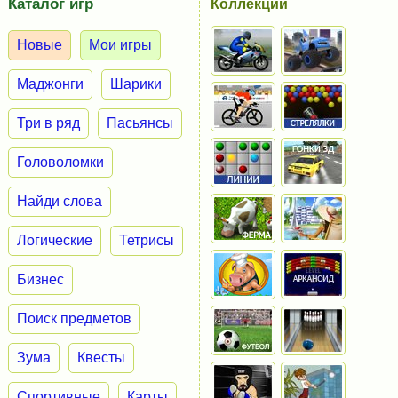
Каталог игр
Коллекции
Новые
Мои игры
Маджонги
Шарики
Три в ряд
Пасьянсы
Головоломки
Найди слова
Логические
Тетрисы
Бизнес
Поиск предметов
Зума
Квесты
Спортивные
Карты