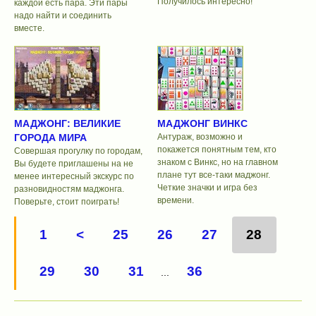
Получилось интересно!
каждой есть пара. Эти пары
надо найти и соединить
вместе.
МАДЖОНГ: ВЕЛИКИЕ
МАДЖОНГ ВИНКС
ГОРОДА МИРА
Антураж, возможно и
покажется понятным тем, кто
Совершая прогулку по городам,
знаком с Винкс, но на главном
Вы будете приглашены на не
плане тут все-таки маджонг.
менее интересный экскурс по
Четкие значки и игра без
разновидностям маджонга.
времени.
Поверьте, стоит поиграть!
1
<
25
26
27
28
29
30
31
36
...