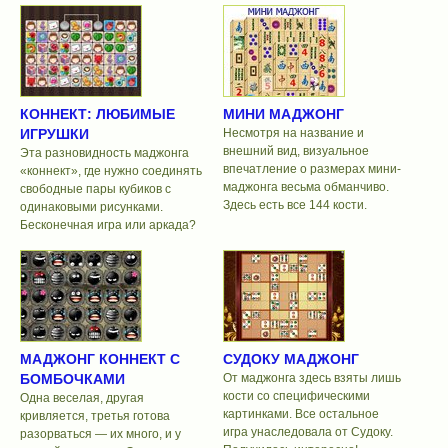
КОННЕКТ: ЛЮБИМЫЕ
МИНИ МАДЖОНГ
ИГРУШКИ
Несмотря на название и
внешний вид, визуальное
Эта разновидность маджонга
впечатление о размерах мини-
«коннект», где нужно соединять
маджонга весьма обманчиво.
свободные пары кубиков с
Здесь есть все 144 кости.
одинаковыми рисунками.
Бесконечная игра или аркада?
МАДЖОНГ КОННЕКТ С
СУДОКУ МАДЖОНГ
БОМБОЧКАМИ
От маджонга здесь взяты лишь
кости со специфическими
Одна веселая, другая
картинками. Все остальное
кривляется, третья готова
игра унаследовала от Судоку.
разорваться — их много, и у