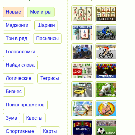
Новые
Мои игры
Маджонги
Шарики
Три в ряд
Пасьянсы
Головоломки
Найди слова
Логические
Тетрисы
Бизнес
Поиск предметов
Зума
Квесты
Спортивные
Карты