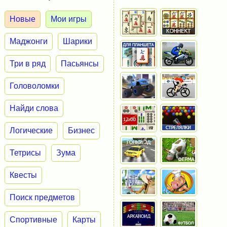
Новые
Мои игры
Маджонги
Шарики
Три в ряд
Пасьянсы
Головоломки
Найди слова
Логические
Бизнес
Тетрисы
Зума
Квесты
Поиск предметов
Спортивные
Карты