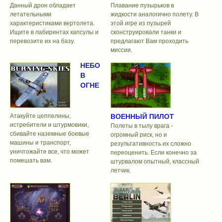
Данный дрон обладает
Плавание пузырьков в
летательными
жидкости аналогично полету. В
характеристиками вертолета.
этой игре из пузырей
Ищите в лабиринтах капсулы и
сконструировали танки и
перевозите их на базу.
предлагают Вам проходить
миссии.
НЕБО
В
ОГНЕ
Атакуйте цеппелины,
ВОЕННЫЙ ПИЛОТ
истребители и штурмовики,
Полеты в тылу врага -
сбивайте наземные боевые
огромный риск, но и
машины и транспорт,
результативность их сложно
уничтожайте все, что может
переоценить. Если конечно за
помешать вам.
штурвалом опытный, классный
летчик.