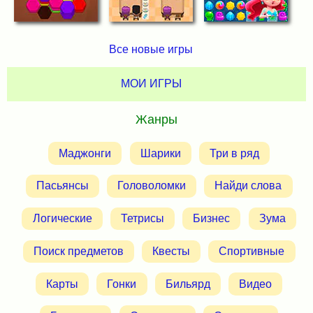
Все новые игры
МОИ ИГРЫ
Жанры
Маджонги
Шарики
Три в ряд
Пасьянсы
Головоломки
Найди слова
Логические
Тетрисы
Бизнес
Зума
Поиск предметов
Квесты
Спортивные
Карты
Гонки
Бильярд
Видео