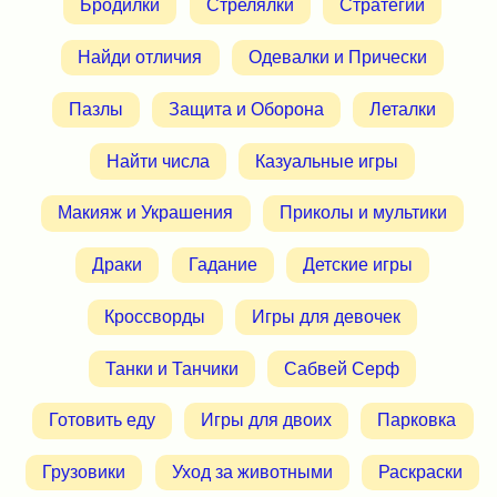
Бродилки
Стрелялки
Стратегии
Найди отличия
Одевалки и Прически
Пазлы
Защита и Оборона
Леталки
Найти числа
Казуальные игры
Макияж и Украшения
Приколы и мультики
Драки
Гадание
Детские игры
Кроссворды
Игры для девочек
Танки и Танчики
Сабвей Серф
Готовить еду
Игры для двоих
Парковка
Грузовики
Уход за животными
Раскраски