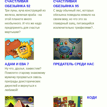
СЧАСТЛИВАЯ
СЧАСТЛИВАЯ
ОБЕЗЬЯНКА 92
ОБЕЗЬЯНКА 95
Три луны, куча конструкций из
С виду обычный лес, которых
железа, включая краба - на
обезьяна повидала немало на
этой планете много
своем веку, но что это за
необычного. И что же надо
гламурный заяц, питающийся
предпринять для счастья
исключительно трюфелями?..
мартышки?
АДАМ И ЕВА 7
ПРЕДАТЕЛЬ СРЕДИ НАС
Ну что, друзья, заквестим?
Помогите старому знакомому
мужичку прорваться сквозь
преграды доисторических
джунглей и вернуться к
любимой!
КОДИ