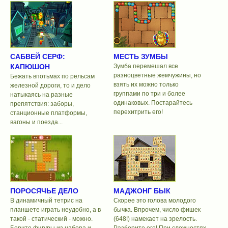
САБВЕЙ СЕРФ:
МЕСТЬ ЗУМБЫ
КАПЮШОН
Зумба перемешал все
разноцветные жемчужины, но
Бежать впотьмах по рельсам
взять их можно только
железной дороги, то и дело
группами по три и более
натыкаясь на разные
одинаковых. Постарайтесь
препятствия: заборы,
перехитрить его!
станционные платформы,
вагоны и поезда...
ПОРОСЯЧЬЕ ДЕЛО
МАДЖОНГ БЫК
В динамичный тетрис на
Скорее это голова молодого
планшете играть неудобно, а в
бычка. Впрочем, число фишек
такой - статический - можно.
(648!) намекает на зрелость.
Берите фигуры из набора и
Разберите его! При сложностях