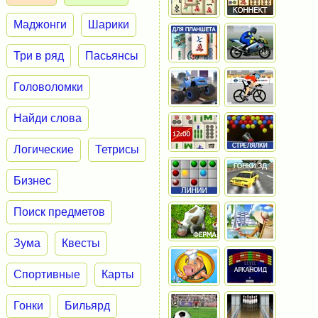
Маджонги
Шарики
Три в ряд
Пасьянсы
Головоломки
Найди слова
Логические
Тетрисы
Бизнес
Поиск предметов
Зума
Квесты
Спортивные
Карты
Гонки
Бильярд