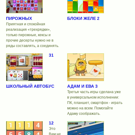
ПИРОЖНЫХ
БЛОКИ ЖЕЛЕ 2
Приятная и спокойная
реализация «трехрядки»,
только пирожные, кексы и
прочие десерты нужно не в
ряды составлять, а соединять.
31
ШКОЛЬНЫЙ АВТОБУС
АДАМ И ЕВА 3
Третья часть игры сделана уже
в универсальном исполнении:
ПК, планшет, смартфон - играть
можно на всем. Помогайте
Адаму соображать.
12
Это
Вам не