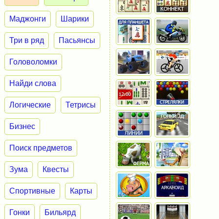
Маджонги
Шарики
Три в ряд
Пасьянсы
Головоломки
Найди слова
Логические
Тетрисы
Бизнес
Поиск предметов
Зума
Квесты
Спортивные
Карты
Гонки
Бильярд