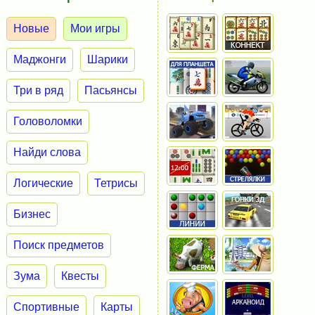
Новые
Мои игры
Маджонги
Шарики
Три в ряд
Пасьянсы
Головоломки
Найди слова
Логические
Тетрисы
Бизнес
Поиск предметов
Зума
Квесты
Спортивные
Карты