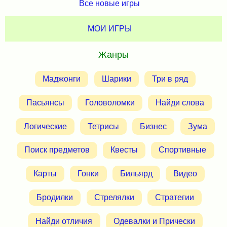
Все новые игры
МОИ ИГРЫ
Жанры
Маджонги
Шарики
Три в ряд
Пасьянсы
Головоломки
Найди слова
Логические
Тетрисы
Бизнес
Зума
Поиск предметов
Квесты
Спортивные
Карты
Гонки
Бильярд
Видео
Бродилки
Стрелялки
Стратегии
Найди отличия
Одевалки и Прически