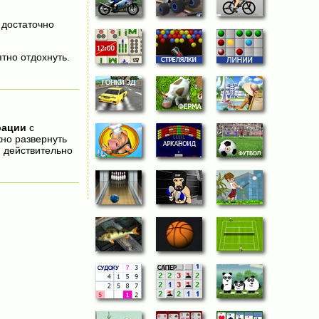
о достаточно
тно отдохнуть.
рации
с
жно развернуть
 действительно