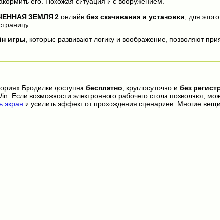
акормить его. Похожая ситуация и с вооружением.
ЧЕННАЯ ЗЕМЛЯ 2
онлайн
без скачивания и установки
, для этог
страницу.
йн игры
, которые развивают логику и воображение, позволяют прия
гориях Бродилки доступна
бесплатно
, круглосуточно и
без регист
in. Если возможности электронного рабочего стола позволяют, мо
 экран
и усилить эффект от прохождения сценариев. Многие вещи