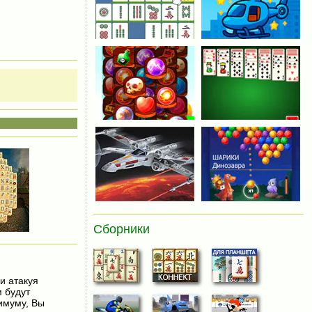
Сборники
и атакуя
 будут
имуму, Вы