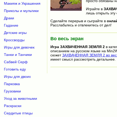
просто обязаны н
Макияж и Украшения
Играйте в
ЗАХВА
Приколы и мультики
лишь открыть эту 
Драки
Сделайте перерыв и сыграйте в
онла
Расслабьтесь и отвлекитесь от дел!
Гадание
Детские игры
Во весь экран
Кроссворды
Игра
ЗАХВАЧЕННАЯ ЗЕМЛЯ 2
в кате
Игры для девочек
описанием на русском языке на Min2W
Танки и Танчики
сюжет
ЗАХВАЧЕННАЯ ЗЕМЛЯ 2 во весь
имеет смысл рассмотреть детальнее.
Сабвей Серф
Готовить еду
Игры для двоих
Парковка
Грузовики
Уход за животными
Раскраски
Сердитые птицы