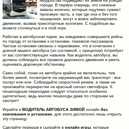
неудобства поджидают их зимой на улицах
города. В первую очередь, это снежные
завалы конечно, которые ощутимо сужают
проезжую часть, а там где она и без того
неширокая, могут и вовсе заблокировать
движение, вызвав транспортные коллизии. С подобным вы
можете столкнуться и в этой игре.
Работая в автобусном парке, вы ежедневно совершаете рейсы
по городу от остановки к остановке, перевозя пассажиров.
Частые остановки связаны с парковками, что в сочетании с
длиной вашего автобуса (он составной, с прицепом) потребует
от вас соответствующих навыков. Как водитель автобуса, вы
должны соблюдать все правила дорожного движения и уметь
оценивать дорожную обстановку.
Само собой, гонки на автобусе крайне не желательны, тем
более зимой, посмотрите на окружающий вас транспорт - все
ползут еле-еле. Соблюдайте скоростной режим, а также не
проезжайте перекрестки на красный сигнал светофора. К
пешеходным переходам следует относиться особенно
щепетильно, ведь многие пешеходы даже по сторонам не
смотрят!
Играйте в
ВОДИТЕЛЬ АВТОБУСА ЗИМОЙ
онлайн
без
скачивания и установки
, для этого достаточно лишь открыть
эту страницу.
Сделайте перерыв и сыграйте в
онлайн игры
, которые