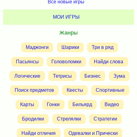
Все новые игры
МОИ ИГРЫ
Жанры
Маджонги
Шарики
Три в ряд
Пасьянсы
Головоломки
Найди слова
Логические
Тетрисы
Бизнес
Зума
Поиск предметов
Квесты
Спортивные
Карты
Гонки
Бильярд
Видео
Бродилки
Стрелялки
Стратегии
Найди отличия
Одевалки и Прически