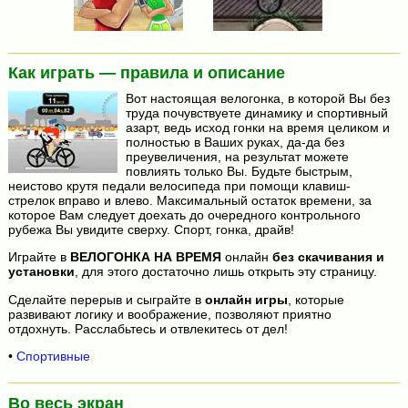
Как играть — правила и описание
Вот настоящая велогонка, в которой Вы без
труда почувствуете динамику и спортивный
азарт, ведь исход гонки на время целиком и
полностью в Ваших руках, да-да без
преувеличения, на результат можете
повлиять только Вы. Будьте быстрым,
неистово крутя педали велосипеда при помощи клавиш-
стрелок вправо и влево. Максимальный остаток времени, за
которое Вам следует доехать до очередного контрольного
рубежа Вы увидите сверху. Спорт, гонка, драйв!
Играйте в
ВЕЛОГОНКА НА ВРЕМЯ
онлайн
без скачивания и
установки
, для этого достаточно лишь открыть эту страницу.
Сделайте перерыв и сыграйте в
онлайн игры
, которые
развивают логику и воображение, позволяют приятно
отдохнуть. Расслабьтесь и отвлекитесь от дел!
•
Спортивные
Во весь экран