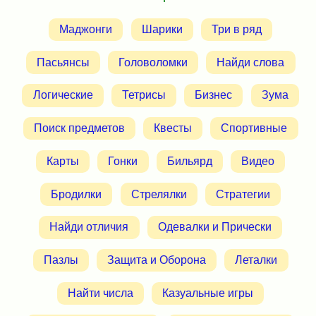
Маджонги
Шарики
Три в ряд
Пасьянсы
Головоломки
Найди слова
Логические
Тетрисы
Бизнес
Зума
Поиск предметов
Квесты
Спортивные
Карты
Гонки
Бильярд
Видео
Бродилки
Стрелялки
Стратегии
Найди отличия
Одевалки и Прически
Пазлы
Защита и Оборона
Леталки
Найти числа
Казуальные игры