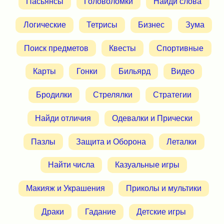
Пасьянсы
Головоломки
Найди слова
Логические
Тетрисы
Бизнес
Зума
Поиск предметов
Квесты
Спортивные
Карты
Гонки
Бильярд
Видео
Бродилки
Стрелялки
Стратегии
Найди отличия
Одевалки и Прически
Пазлы
Защита и Оборона
Леталки
Найти числа
Казуальные игры
Макияж и Украшения
Приколы и мультики
Драки
Гадание
Детские игры