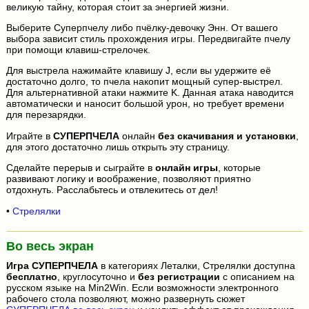
великую тайну, которая стоит за энергией жизни.
Выберите Суперпчелу либо пчёлку-девочку Энн. От вашего
выбора зависит стиль прохождения игры. Передвигайте пчелу
при помощи клавиш-стрелочек.
Для выстрела нажимайте клавишу J, если вы удержите её
достаточно долго, то пчела накопит мощный супер-выстрел.
Для альтернативной атаки нажмите K. Данная атака наводится
автоматически и наносит большой урон, но требует времени
для перезарядки.
Играйте в
СУПЕРПЧЕЛА
онлайн
без скачивания и установки
,
для этого достаточно лишь открыть эту страницу.
Сделайте перерыв и сыграйте в
онлайн игры
, которые
развивают логику и воображение, позволяют приятно
отдохнуть. Расслабьтесь и отвлекитесь от дел!
•
Стрелялки
Во весь экран
Игра
СУПЕРПЧЕЛА
в категориях Леталки, Стрелялки доступна
бесплатно
, круглосуточно и
без регистрации
с описанием на
русском языке на Min2Win. Если возможности электронного
рабочего стола позволяют, можно развернуть сюжет