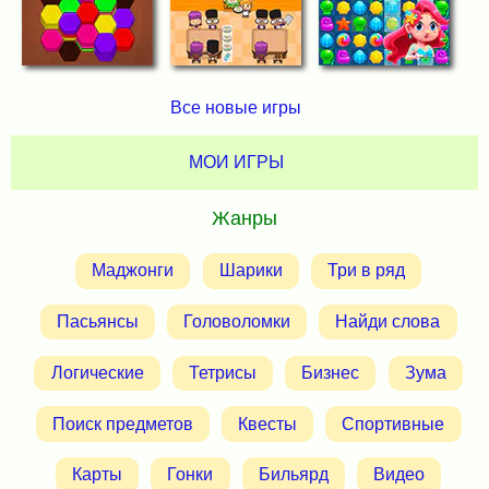
Все новые игры
МОИ ИГРЫ
Жанры
Маджонги
Шарики
Три в ряд
Пасьянсы
Головоломки
Найди слова
Логические
Тетрисы
Бизнес
Зума
Поиск предметов
Квесты
Спортивные
Карты
Гонки
Бильярд
Видео