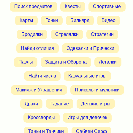
Поиск предметов
Квесты
Спортивные
Карты
Гонки
Бильярд
Видео
Бродилки
Стрелялки
Стратегии
Найди отличия
Одевалки и Прически
Пазлы
Защита и Оборона
Леталки
Найти числа
Казуальные игры
Макияж и Украшения
Приколы и мультики
Драки
Гадание
Детские игры
Кроссворды
Игры для девочек
Танки и Танчики
Сабвей Серф