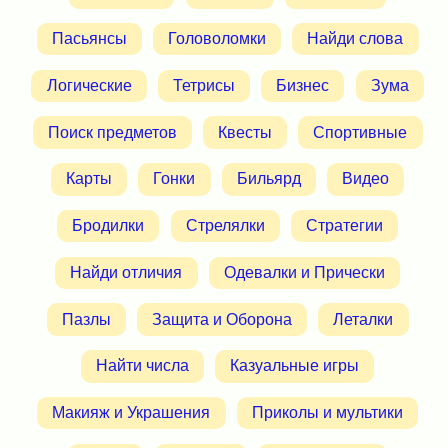
Пасьянсы
Головоломки
Найди слова
Логические
Тетрисы
Бизнес
Зума
Поиск предметов
Квесты
Спортивные
Карты
Гонки
Бильярд
Видео
Бродилки
Стрелялки
Стратегии
Найди отличия
Одевалки и Прически
Пазлы
Защита и Оборона
Леталки
Найти числа
Казуальные игры
Макияж и Украшения
Приколы и мультики