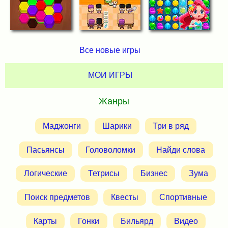
Все новые игры
МОИ ИГРЫ
Жанры
Маджонги
Шарики
Три в ряд
Пасьянсы
Головоломки
Найди слова
Логические
Тетрисы
Бизнес
Зума
Поиск предметов
Квесты
Спортивные
Карты
Гонки
Бильярд
Видео