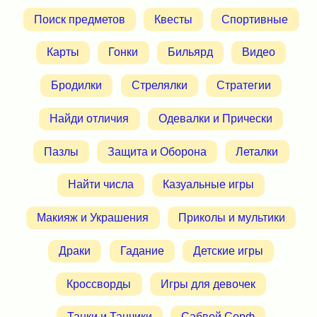
Поиск предметов
Квесты
Спортивные
Карты
Гонки
Бильярд
Видео
Бродилки
Стрелялки
Стратегии
Найди отличия
Одевалки и Прически
Пазлы
Защита и Оборона
Леталки
Найти числа
Казуальные игры
Макияж и Украшения
Приколы и мультики
Драки
Гадание
Детские игры
Кроссворды
Игры для девочек
Танки и Танчики
Сабвей Серф