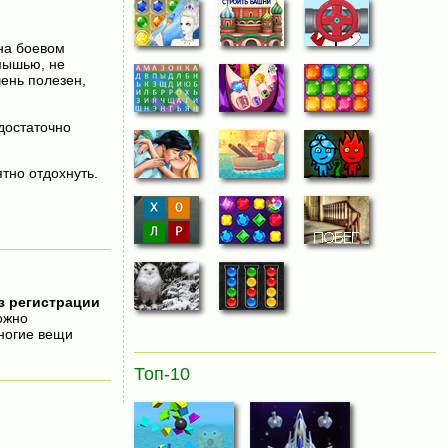
на боевом
мышью, не
ень полезен,
 достаточно
тно отдохнуть.
з регистрации
ожно
ногие вещи
Топ-10