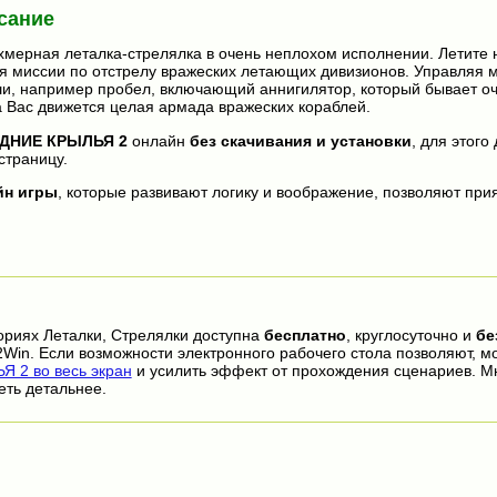
сание
хмерная леталка-стрелялка в очень неплохом исполнении. Летите 
я миссии по отстрелу вражеских летающих дивизионов. Управляя 
и, например пробел, включающий аннигилятор, который бывает оч
а Вас движется целая армада вражеских кораблей.
ДНИЕ КРЫЛЬЯ 2
онлайн
без скачивания и установки
, для этого
страницу.
йн игры
, которые развивают логику и воображение, позволяют прия
ориях Леталки, Стрелялки доступна
бесплатно
, круглосуточно и
бе
2Win. Если возможности электронного рабочего стола позволяют, м
 2 во весь экран
и усилить эффект от прохождения сценариев. М
еть детальнее.