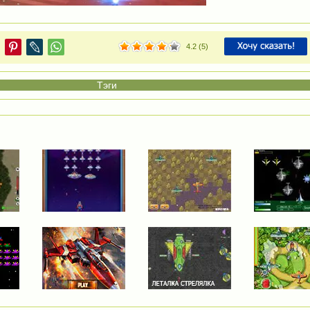
4.2
(
5
)