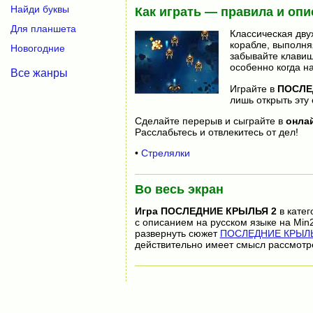
Найди буквы
Как играть — правила и опи
Для планшета
Классическая дву
корабле, выполня
Новогодние
забывайте клавиш
особенно когда н
Все жанры
Играйте в
ПОСЛЕ
лишь открыть эту 
Сделайте перерыв и сыграйте в
онла
Расслабьтесь и отвлекитесь от дел!
•
Стрелялки
Во весь экран
Игра
ПОСЛЕДНИЕ КРЫЛЬЯ 2
в катег
с описанием на русском языке на Min
развернуть сюжет
ПОСЛЕДНИЕ КРЫЛЬЯ
действительно имеет смысл рассмотр